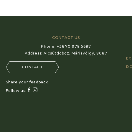
CONTACT US
Phone:
+36 70 978 5687
Address:
Alcsútdoboz, Máriavölgy, 8087
EX
D
CONTACT
Share your feedback
Follow us: