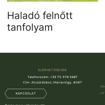
Haladó felnőtt
tanfolyam
ELÉRHETŐSÉGEK
Telefonszám:
+36 70 978 5687
Cím:
Alcsútdoboz, Máriavölgy, 8087
IS
LE
KAPCSOLAT