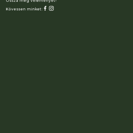
Ossza meg véleményét!
Kövessen minket: