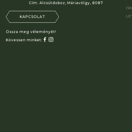
Cím:
Alcsútdoboz, Máriavölgy, 8087
IS
LE
KAPCSOLAT
Ossza meg véleményét!
Kövessen minket: