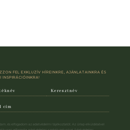
ZZON FEL EXKLUZÍV HÍREINKRE, AJÁNLATAINKRA ÉS
 INSPIRÁCIÓINKRA!
stam, és elfogadom az adatvédelmi tájékoztatót. Az űrlap elküldésével
tikusan elfogadja adatvédelmi szabályzatunkat Adatvédelmi