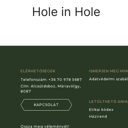
Hole in Hole
ELÉRHETŐSÉGEK
ISMERJEN MEG MI
Adatvédelmi szabál
Telefonszám:
+36 70 978 5687
Cím:
Alcsútdoboz, Máriavölgy,
8087
LETÖLTHETŐ ANY
KAPCSOLAT
Etikai kódex
Házirend
Ossza meg véleményét!