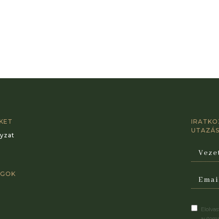
NKET
IRATKO
UTAZÁSI
yzat
AGOK
Elolva
automa