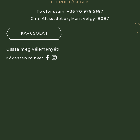
ELÉRHETŐSÉGEK
Telefonszám:
+36 70 978 5687
Cím:
Alcsútdoboz, Máriavölgy, 8087
IS
LE
KAPCSOLAT
Ossza meg véleményét!
Kövessen minket: