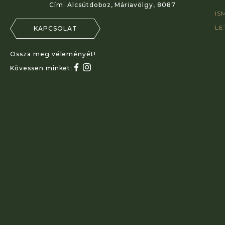
Cím:
Alcsútdoboz, Máriavölgy, 8087
IS
LE
KAPCSOLAT
Ossza meg véleményét!
Kövessen minket: