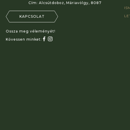
Cím:
Alcsútdoboz, Máriavölgy, 8087
IS
LE
KAPCSOLAT
Ossza meg véleményét!
Kövessen minket: