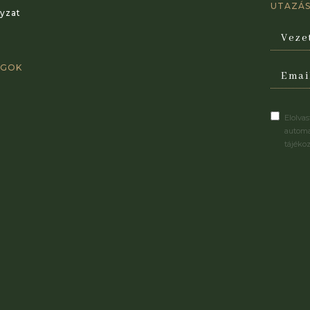
UTAZÁSI
yzat
AGOK
Elolva
automa
tájéko