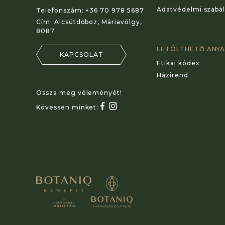
Adatvédelmi szabál
Telefonszám:
+36 70 978 5687
Cím:
Alcsútdoboz, Máriavölgy,
8087
LETÖLTHETŐ ANY
KAPCSOLAT
Etikai kódex
Házirend
Ossza meg véleményét!
Kövessen minket: