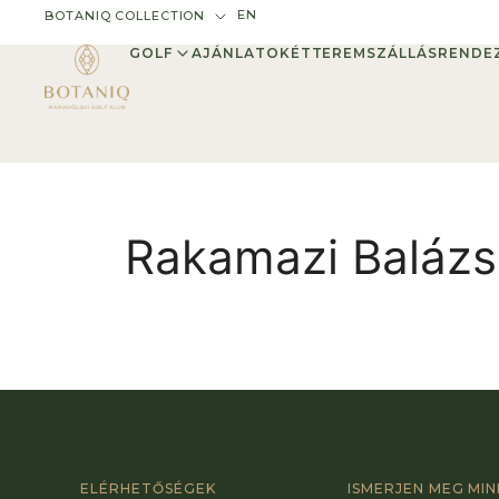
EN
BOTANIQ COLLECTION
GOLF
AJÁNLATOK
ÉTTEREM
SZÁLLÁS
RENDE
Rakamazi Balázs
ELÉRHETŐSÉGEK
ISMERJEN MEG MI