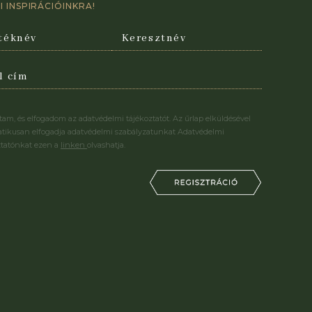
 INSPIRÁCIÓINKRA!
stam, és elfogadom az adatvédelmi tájékoztatót. Az űrlap elküldésével
tikusan elfogadja adatvédelmi szabályzatunkat Adatvédelmi
ztatónkat ezen a
linken
olvashatja.