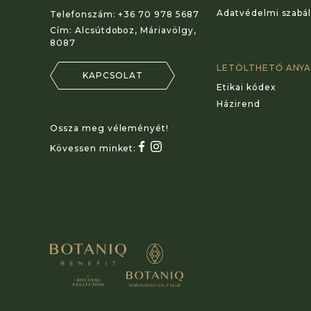
Adatvédelmi szabál
Telefonszám:
+36 70 978 5687
Cím:
Alcsútdoboz, Máriavölgy,
8087
LETÖLTHETŐ ANY
KAPCSOLAT
Etikai kódex
Házirend
Ossza meg véleményét!
Kövessen minket: