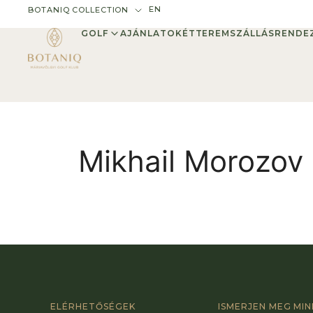
EN
BOTANIQ COLLECTION
GOLF
AJÁNLATOK
ÉTTEREM
SZÁLLÁS
RENDE
Mikhail Morozov
ELÉRHETŐSÉGEK
ISMERJEN MEG MI