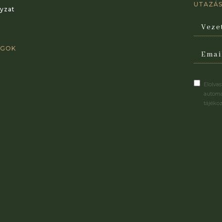
UTAZÁSI
yzat
AGOK
Elolva
automa
tájéko