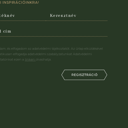
 INSPIRÁCIÓINKRA!
stam, és elfogadom az adatvédelmi tájékoztatót. Az űrlap elküldésével
tikusan elfogadja adatvédelmi szabályzatunkat Adatvédelmi
ztatónkat ezen a
linken
olvashatja.