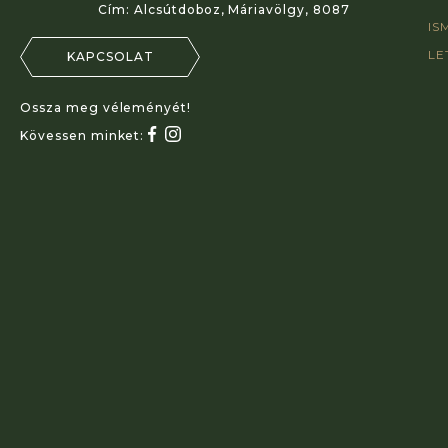
Cím:
Alcsútdoboz, Máriavölgy, 8087
IS
LE
KAPCSOLAT
Ossza meg véleményét!
Kövessen minket: