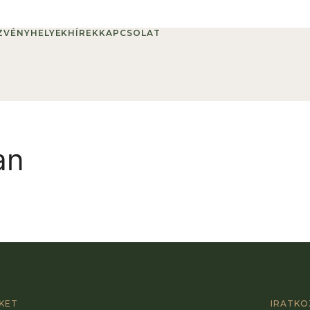
ZVÉNYHELYEK
HÍREK
KAPCSOLAT
an
NKET
IRATKO