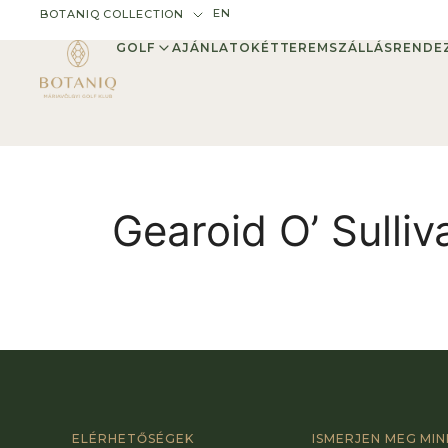
EN
BOTANIQ COLLECTION
GOLF
AJÁNLATOK
ÉTTEREM
SZÁLLÁS
RENDE
Gearoid O’ Sulliv
ELÉRHETŐSÉGEK
ISMERJEN MEG MI