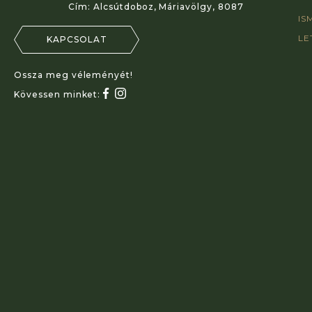
Cím:
Alcsútdoboz, Máriavölgy, 8087
IS
LE
KAPCSOLAT
Ossza meg véleményét!
Kövessen minket: