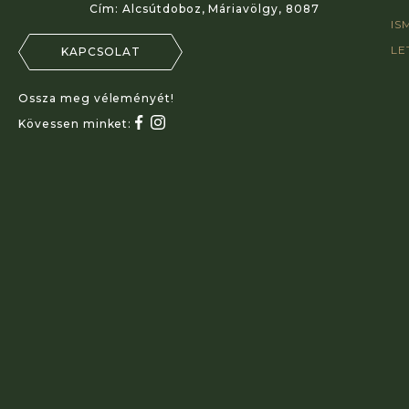
Cím:
Alcsútdoboz, Máriavölgy, 8087
IS
LE
KAPCSOLAT
Ossza meg véleményét!
Kövessen minket: