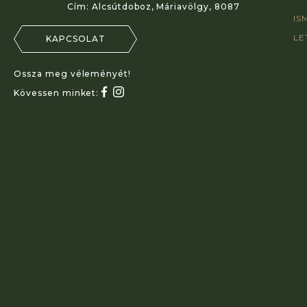
Cím:
Alcsútdoboz, Máriavölgy, 8087
IS
LE
KAPCSOLAT
Ossza meg véleményét!
Kövessen minket: