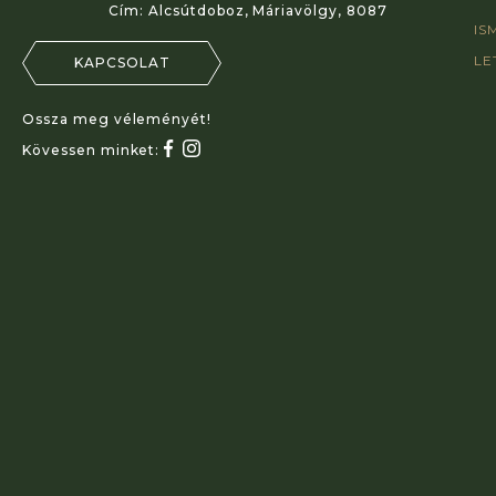
Cím:
Alcsútdoboz, Máriavölgy, 8087
IS
LE
KAPCSOLAT
Ossza meg véleményét!
Kövessen minket: