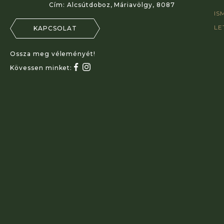
Cím:
Alcsútdoboz, Máriavölgy, 8087
IS
LE
KAPCSOLAT
Ossza meg véleményét!
Kövessen minket: