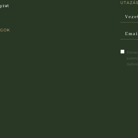
UTAZÁSI
yzat
AGOK
Elolva
automa
tájéko