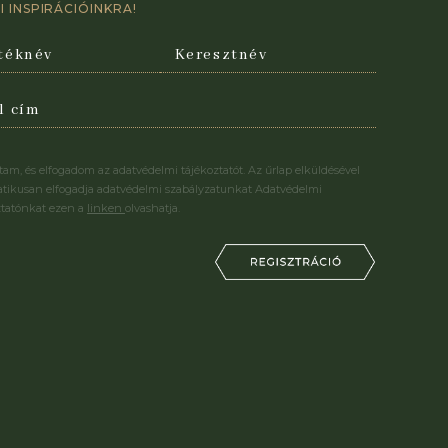
 INSPIRÁCIÓINKRA!
stam, és elfogadom az adatvédelmi tájékoztatót. Az űrlap elküldésével
tikusan elfogadja adatvédelmi szabályzatunkat Adatvédelmi
ztatónkat ezen a
linken
olvashatja.