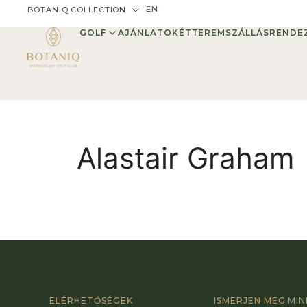
EN
BOTANIQ COLLECTION
GOLF
AJÁNLATOK
ÉTTEREM
SZÁLLÁS
RENDE
Alastair Graham
ELÉRHETŐSÉGEK
ISMERJEN MEG MI